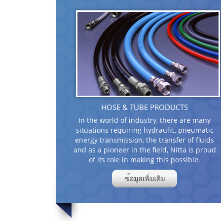
HOSE & TUBE PRODUCTS
In the world of industry, there are many
situations requiring hydraulic, pneumatic
energy transmission, the transfer of fluids
and as a pioneer in the field, Nitta is proud
of its role in making this possible.